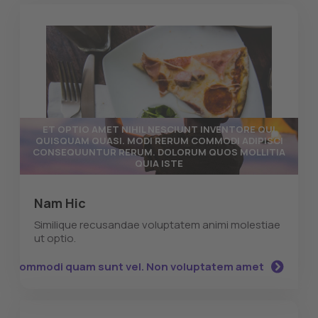
IKEA
IKEA Morgedal Matras
Voordelige keuze
Proberen bij elk IKEA filiaal
Lange garantie
ET OPTIO AMET NIHIL NESCIUNT INVENTORE QUI
QUISQUAM QUASI. MODI RERUM COMMODI ADIPISCI
CONSEQUUNTUR RERUM. DOLORUM QUOS MOLLITIA
7.4
QUIA ISTE
Lees beoordeling
Nam Hic
Similique recusandae voluptatem animi molestiae
ut optio.
t sed commodi quam sunt vel. Non voluptatem amet