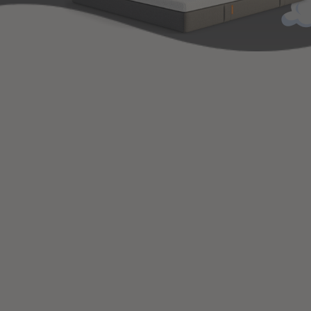
This is some
THIS IS SOME
DOOR
text inside of a
TEXT INSIDE OF A
ONS
DIV BLOCK.
GETEST
div block.