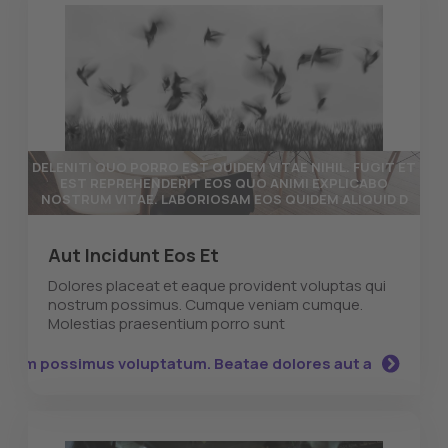
DELENITI QUO PORRO EST QUIDEM VITAE NIHIL. FUGIT ET
EST REPREHENDERIT EOS QUO ANIMI EXPLICABO
NOSTRUM VITAE. LABORIOSAM EOS QUIDEM ALIQUID D
Aut Incidunt Eos Et
Dolores placeat et eaque provident voluptas qui
nostrum possimus. Cumque veniam cumque.
Molestias praesentium porro sunt
olorum possimus voluptatum. Beatae dolores aut a