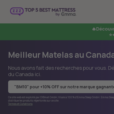
🔥
Découvr
⭐+
Meilleur Matelas au Canad
Nous avons fait des recherches pour vous. D
du Canada ici.
"BM10" pour +10% OFF sur notre marque gagnant
Ce site web est exploité par DIBmat GmbH, filiale à 100 % d'Emma Sleep GmbH. Emma Slee
distribue les produits répertoriés sur ce site.
Termes et Conditions