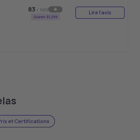
83
/ 100
Lire l'avis
Queen: $1,299
elas
rix et Certifications