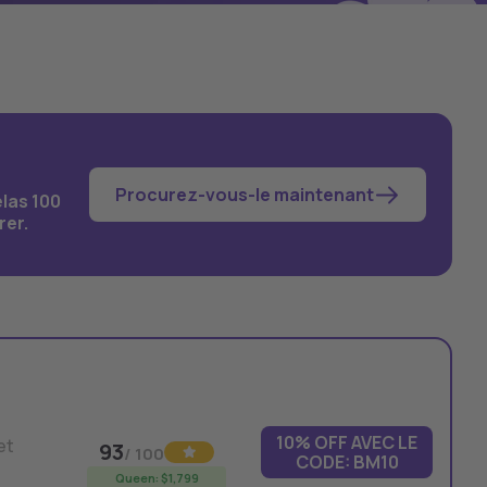
Procurez-vous-le maintenant
las 100
rer.
10% OFF AVEC LE
et
93
/ 100
CODE: BM10
Queen: $1,799