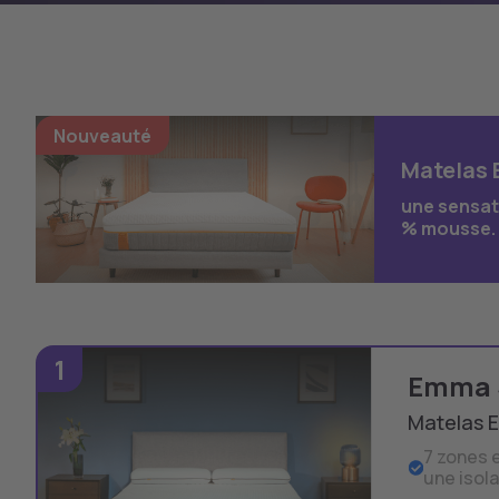
Nouveauté
Matelas
une sensat
% mousse. 
1
Emma 
Matelas 
7 zones 
une isol