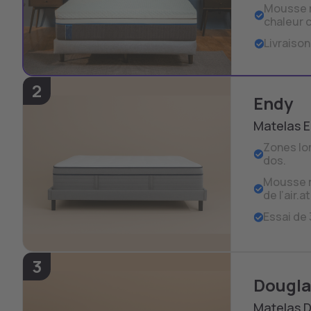
Mousse r
chaleur c
Livraison
2
Endy
Matelas E
Zones lo
dos.
Mousse re
de l’air.a
Essai de 
3
Dougl
Matelas 