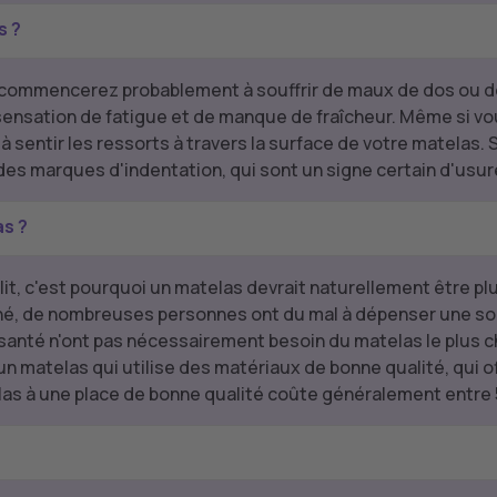
s ?
s commencerez probablement à souffrir de maux de dos ou de c
 sensation de fatigue et de manque de fraîcheur. Même si 
entir les ressorts à travers la surface de votre matelas. 
des marques d'indentation, qui sont un signe certain d'usur
s ?
it, c'est pourquoi un matelas devrait naturellement être p
é, de nombreuses personnes ont du mal à dépenser une som
anté n'ont pas nécessairement besoin du matelas le plus ch
 un matelas qui utilise des matériaux de bonne qualité, qui o
las à une place de bonne qualité coûte généralement entre 