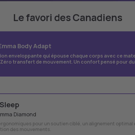
Le favori des Canadiens
 Emma Body Adapt
ion enveloppante qui épouse chaque corps avec ce mate
Zéro transfert de mouvement. Un confort pensé pour du
Sleep
Emma Diamond
ergonomiques pour un soutien ciblé, un alignement optimal 
ation des mouvements.