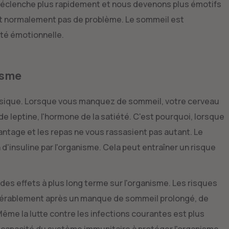
 déclenche plus rapidement et nous devenons plus émotifs
nt normalement pas de problème. Le sommeil est
nté émotionnelle.
isme
ysique. Lorsque vous manquez de sommeil, votre cerveau
 de leptine, l'hormone de la satiété. C'est pourquoi, lorsque
ntage et les repas ne vous rassasient pas autant. Le
insuline par l'organisme. Cela peut entraîner un risque
s effets à plus long terme sur l'organisme. Les risques
dérablement après un manque de sommeil prolongé, de
ême la lutte contre les infections courantes est plus
 La capacité du système immunitaire à protéger l'organisme