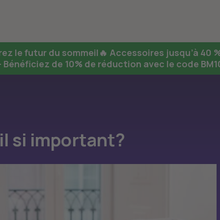
ez le futur du sommeil🔥
Accessoires jusqu’à 40 %
 Bénéficiez de 10% de réduction avec le code BM
l si important?