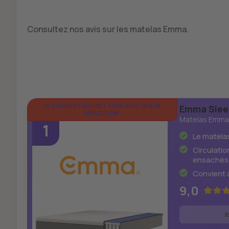
Consultez nos avis sur les matelas Emma.
LE GAGNANT DU TEST TOP5 AVEC 55% DE
Emma Slee
RÉDUCTION !
Matelas Emma 
1
Le matelas
Circulatio
ensachés 
Convient 
9,0
5