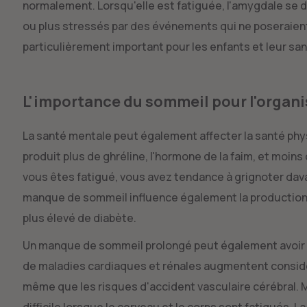
normalement. Lorsqu'elle est fatiguée, l'amygdale se
ou plus stressés par des événements qui ne poseraie
particulièrement important pour les enfants et leur sa
L'importance du sommeil pour l'organ
La santé mentale peut également affecter la santé ph
produit plus de ghréline, l'hormone de la faim, et moins
vous êtes fatigué, vous avez tendance à grignoter dava
manque de sommeil influence également la production d'
plus élevé de diabète.
Un manque de sommeil prolongé peut également avoir de
de maladies cardiaques et rénales augmentent consi
même que les risques d'accident vasculaire cérébral. M
difficile lorsque le cerveau et le corps sont fatigués.