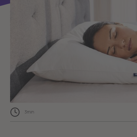
3
min