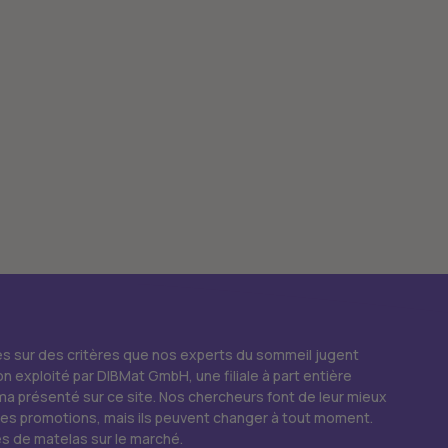
ées sur des critères que nos experts du sommeil jugent
on exploité par DIBMat GmbH, une filiale à part entière
a présenté sur ce site. Nos chercheurs font de leur mieux
s les promotions, mais ils peuvent changer à tout moment.
 de matelas sur le marché.